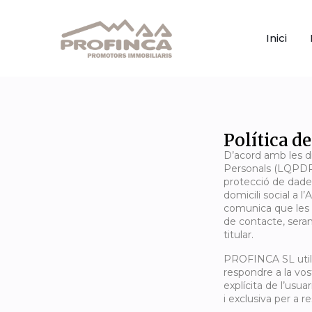
Inici
Política d
D’acord amb les d
Personals (LQPDP)
protecció de dad
domicili social a l
comunica que les d
de contacte, seran
titular.
PROFINCA SL utilit
respondre a la vos
explícita de l’usua
i exclusiva per a re