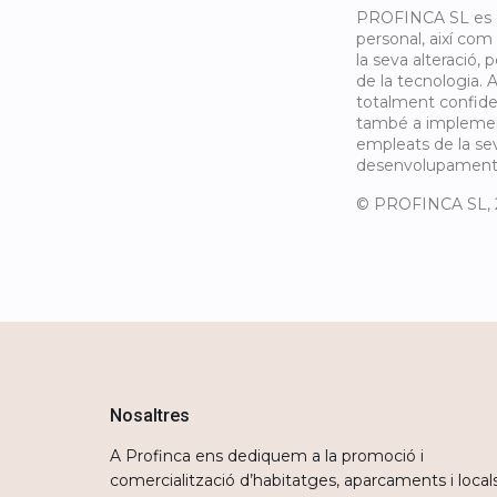
PROFINCA SL es co
personal, així com
la seva alteració,
de la tecnologia.
totalment confiden
també a implementa
empleats de la sev
desenvolupament d
© PROFINCA SL, 20
Nosaltres
A Profinca ens dediquem a la promoció i
comercialització d’habitatges, aparcaments i local