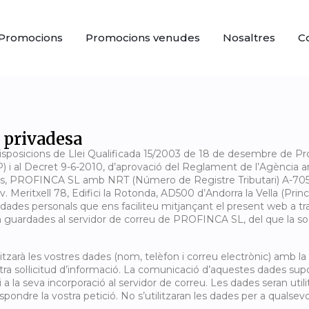
Promocions
Promocions venudes
Nosaltres
C
e privadesa
isposicions de Llei Qualificada 15/2003 de 18 de desembre de P
 i al Decret 9-6-2010, d’aprovació del Reglament de l’Agència 
es, PROFINCA SL amb NRT (Número de Registre Tributari) A-705
’Av. Meritxell 78, Edifici la Rotonda, AD500 d’Andorra la Vella (Prin
ades personals que ens faciliteu mitjançant el present web a tra
 guardades al servidor de correu de PROFINCA SL, del que la soc
zarà les vostres dades (nom, telèfon i correu electrònic) amb la f
tra sol·licitud d’informació. La comunicació d’aquestes dades sup
ri a la seva incorporació al servidor de correu. Les dades seran ut
spondre la vostra petició. No s’utilitzaran les dades per a qualsevol 