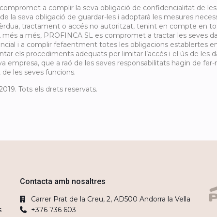
mpromet a complir la seva obligació de confidencialitat de les
 de la seva obligació de guardar-les i adoptarà les mesures necessa
 pèrdua, tractament o accés no autoritzat, tenint en compte en t
 A més a més, PROFINCA SL es compromet a tractar les seves d
cial i a complir fefaentment totes les obligacions establertes en 
r els procediments adequats per limitar l’accés i el ús de les d
a empresa, que a raó de les seves responsabilitats hagin de fer-n
e les seves funcions.
19. Tots els drets reservats.
Contacta amb nosaltres
Carrer Prat de la Creu, 2, AD500 Andorra la Vella
s
+376 736 603