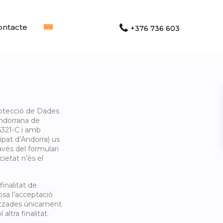
ontacte
+376 736 603
rotecció de Dades
andorrana de
321-C i amb
cipat d’Andorra) us
vés del formulari
ietat n’és el
inalitat de
osa l’acceptació
ilitzades únicament
altra finalitat.